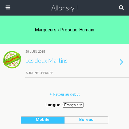
Allons-y !
Marqueurs › Presque-Humain
28 JUIN 2015
Les deux Martins
AUCUNE RÉPONSE
Retour au début
Langue :
Mobile
Bureau