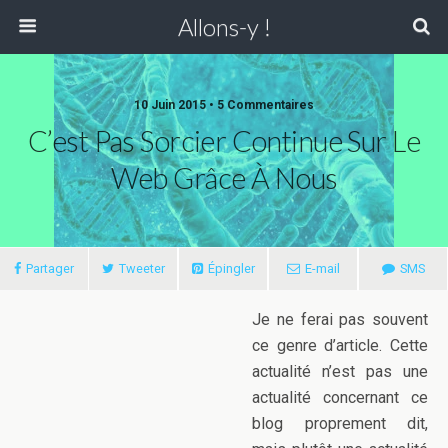
Allons-y !
10 Juin 2015 • 5 Commentaires
C’est Pas Sorcier Continue Sur Le
Web Grâce À Nous
Partager
Tweeter
Épingler
E-mail
SMS
Je ne ferai pas souvent
ce genre d’article. Cette
actualité n’est pas une
actualité concernant ce
blog proprement dit,