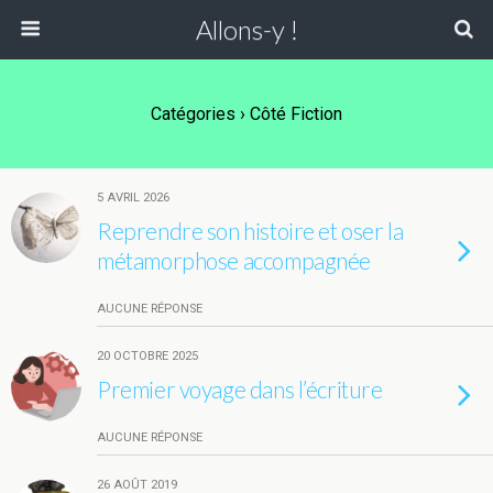
Allons-y !
Catégories ›
Côté Fiction
5 AVRIL 2026
Reprendre son histoire et oser la
métamorphose accompagnée
AUCUNE RÉPONSE
20 OCTOBRE 2025
Premier voyage dans l’écriture
AUCUNE RÉPONSE
26 AOÛT 2019